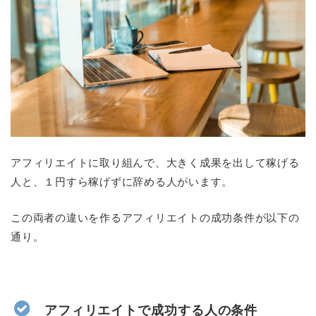
アフィリエイトに取り組んで、大きく成果を出して稼げる
人と、１円すら稼げずに辞める人がいます。
この両者の違いを作るアフィリエイトの成功条件が以下の
通り。
アフィリエイトで成功する人の条件