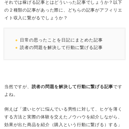
それでは稼げる記事とはどういった記事でしょうか？以下
の２種類の記事があった際に、どちらの記事がアフィリエ
イト収入に繋がるでしょうか？
日常の思ったことを日記にまとめた記事
読者の問題を解決して行動に繋げる記事
当然ですが、
読者の問題を解決して行動に繋げる記事
です
よね。
例えば「濃いヒゲに悩んでいる男性に対して、ヒゲを薄く
する方法と実際の体験を交えたノウハウを紹介しながら、
効果が出た商品を紹介（購入という行動に繋げる）する」