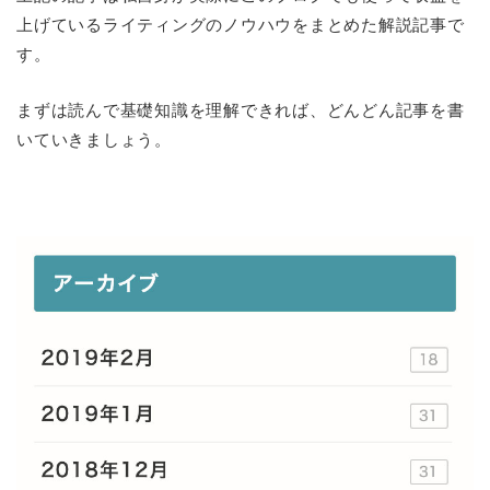
上げているライティングのノウハウをまとめた解説記事で
す。
まずは読んで基礎知識を理解できれば、どんどん記事を書
いていきましょう。