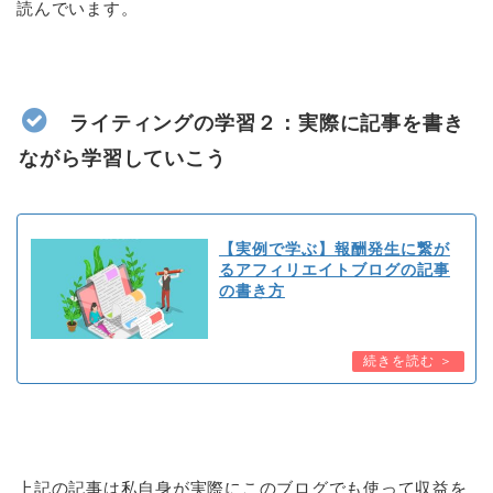
読んでいます。
ライティングの学習２：実際に記事を書き
ながら学習していこう
【実例で学ぶ】報酬発生に繋が
るアフィリエイトブログの記事
の書き方
上記の記事は私自身が実際にこのブログでも使って収益を