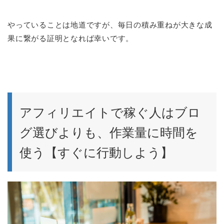
やっていることは地道ですが、毎日の積み重ねが大きな成
果に繋がる証明となれば幸いです。
アフィリエイトで稼ぐ人はブロ
グ選びよりも、作業量に時間を
使う【すぐに行動しよう】