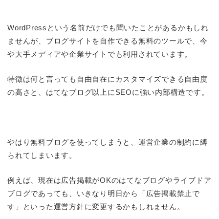
WordPressという名前だけでも聞いたことがあるかもしれ
ませんが、ブログサイトを自作できる無料のツールで、今
や大手メディアや企業サイトでも利用されています。
特徴は何と言っても自由自在にカスタマイズできる自由度
の高さと、はてなブログ以上にSEOに強い内部構造です。
やはり無料ブログを使ってしまうと、運営企業の制約に縛
られてしまいます。
例えば、現在は広告掲載がOKのはてなブログやライブドア
ブログであっても、いきなり明日から「広告掲載禁止で
す」といった運営方針に変更するかもしれません。