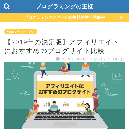
プログラミングの王様
プログラミングスクールの無料体験・開催中
WEBマーケティング
【2019年の決定版】アフィリエイト
におすすめのブログサイト比較
2019年2月26日
/
2021年3月5日