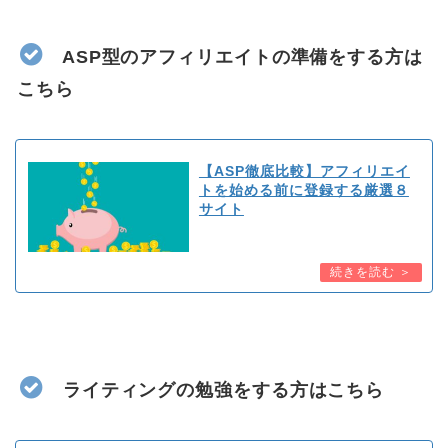
ASP型のアフィリエイトの準備をする方は
こちら
【ASP徹底比較】アフィリエイ
トを始める前に登録する厳選８
サイト
ライティングの勉強をする方はこちら