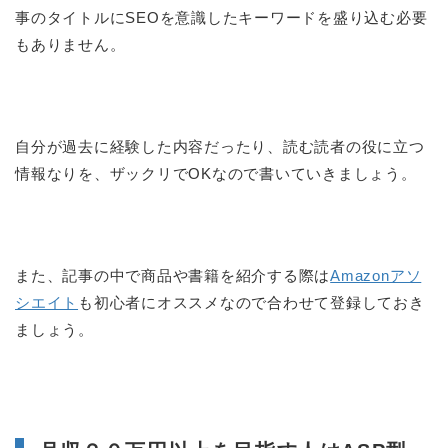
事のタイトルにSEOを意識したキーワードを盛り込む必要
もありません。
自分が過去に経験した内容だったり、読む読者の役に立つ
情報なりを、ザックリでOKなので書いていきましょう。
また、記事の中で商品や書籍を紹介する際は
Amazonアソ
シエイト
も初心者にオススメなので合わせて登録しておき
ましょう。