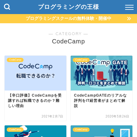
プログラミングの王様
プログラミングスクールの無料体験・開催中
― CATEGORY ―
CodeCamp
CodeCamp
CodeCamp
【辛口評価】CodeCampを受
CodeCampGATEのリアルな
講すれば転職できるのか？難
評判をIT経営者がまとめて解
しい理由
説
2021年2月7日
2020年3月26日
CodeCamp
CodeCamp