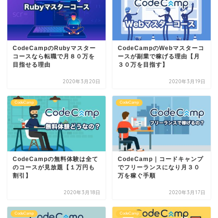
CodeCampのRubyマスター
CodeCampのWebマスターコ
コースなら転職で月８０万を
ースが副業で稼げる理由【月
目指せる理由
３０万を目指す】
2020年3月20日
2020年3月19日
CodeCamp
CodeCamp
CodeCampの無料体験は全て
CodeCamp｜コードキャンプ
のコースが見放題【１万円も
でフリーランスになり月３０
割引】
万を稼ぐ手順
2020年3月18日
2020年3月17日
CodeCamp
CodeCamp