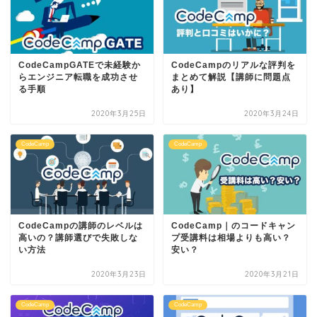
CodeCampGATEで未経験か
CodeCampのリアルな評判を
らエンジニア転職を成功させ
まとめて解説【講師に問題点
る手順
あり】
2020年3月25日
2020年3月24日
CodeCamp
CodeCamp
CodeCampの講師のレベルは
CodeCamp｜のコードキャン
高いの？講師選びで失敗しな
プ受講料は相場よりも高い？
い方法
安い？
2020年3月23日
2020年3月21日
CodeCamp
CodeCamp