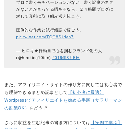
ブログ書くモチベーションがない、書く記事のネタ
がないとか言ってる暇あるなら、２４時間ブログに
対して真剣に取り組み考え抜こう。
圧倒的な作業と試行錯誤で稼ごう。
pic.twitter.com/TQG8S1den7
— ヒロキ★行動量で心を掴むブランド化の人
(@hiroking10ten)
2019年3月5日
また、アフィリエイトサイトの作り方に関しては初心者で
も理解できるまとめ記事として
【初心者に最適】
Wordpressでアフィリエイトを始める手順（サラリーマン
の副業OK）
をどうぞ。
さらに収益を生む記事の書き方については
【実例で学ぶ】