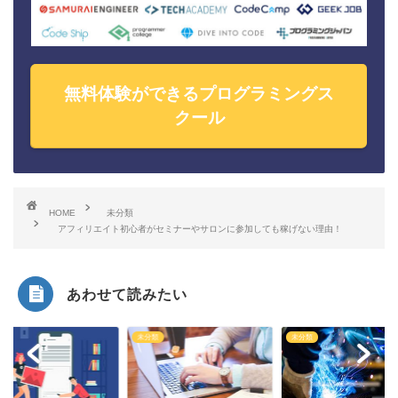
無料体験ができるプログラミングス
クール
HOME
未分類
アフィリエイト初心者がセミナーやサロンに参加しても稼げない理由！
あわせて読みたい
類
未分類
未分類