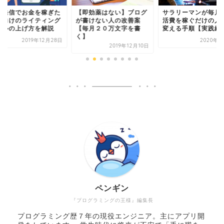
報発信でお金を稼ぎた
【即効薬はない】ブログ
サラリーマンが毎月
人向けのライティング
が書けない人の改善案
活費を稼ぐだけの人
キルの上げ方を解説
【毎月２０万文字を書
変える手順【実践編
く】
2019年12月28日
2020年2
2019年12月10日
ペンギン
『プログラミングの王様』編集長
プログラミング歴７年の現役エンジニア。主にアプリ開