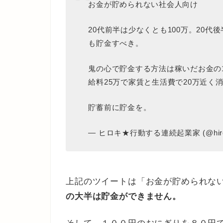
お金が貯められない社会人向け
20代前半は少なくとも100万。20代後
も貯金すべき。
鬼の心で貯金する方法は稼いだお金の
給料25万で家賃と生活費で20万近
貯蓄前に貯金を。
— ヒロキ★行動する連続起業家 (@hiroki
上記のツイートは「お金が貯められな
の大半は貯金ができません。