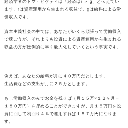
経済学者のトマ・ピケティは「経済はr ＞ g」と伝えてい
ます。rは資産運用から生まれる収益で、gは給料による労
働収入です。
資本主義社会の中では、あなたがいくら頑張って労働収入
で稼ごうが、それよりも投資による資産運用から生まれる
収益の方が圧倒的に早く最大化していくという事実です。
例えば、あなたの給料が月に４０万円だとします。
生活費などの支出が月に２５万とします。
もし労働収入のみでお金を残せば（月１５万×１２ヶ月＝
１８０万円）を貯めることができますが、月１５万円を投
資に回して利回り４％で運用すれば１８７万円になりま
す。