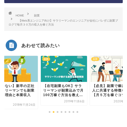
HOME
副業
【Web系エンジニア向け】サラリーマンのエンジニアが会社にバレずに副業ブ
ログで毎月３０万の収入を稼ぐ方法
あわせて読みたい
副業
副業
バレない】新卒の正社
【在宅副業もOK】サラ
【必見】副業で稼げ
サラリーマンでも副業
リーマンが副業込みで月
人に共通する特徴を
べき理由と本業収入
100万稼ぐ方法を教え...
【月５万を稼ぐコツ
.
2019年11月6日
2020年2
2018年11月26日