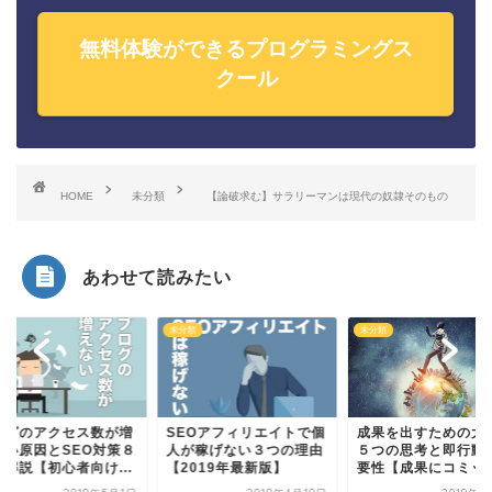
無料体験ができるプログラミングス
クール
HOME
未分類
【論破求む】サラリーマンは現代の奴隷そのもの
あわせて読みたい
類
未分類
未分類
ログのアクセス数が増
SEOアフィリエイトで個
成果を出すための大
ない原因とSEO対策８
人が稼げない３つの理由
５つの思考と即行動
を解説【初心者向け...
【2019年最新版】
要性【成果にコミッ