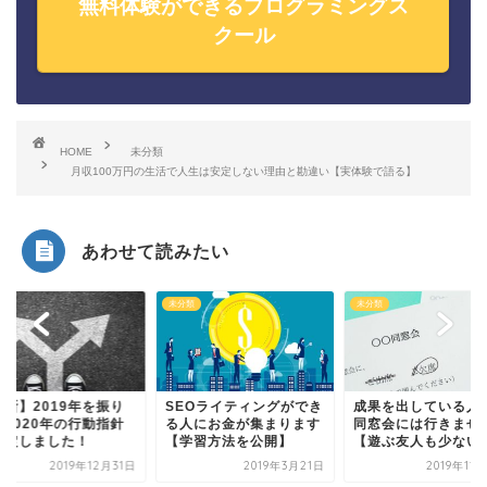
無料体験ができるプログラミングス
クール
HOME
未分類
月収100万円の生活で人生は安定しない理由と勘違い【実体験で語る】
あわせて読みたい
類
未分類
未分類
決断】2019年を振り
SEOライティングができ
成果を出している人
り2020年の行動指針
る人にお金が集まります
同窓会には行きませ
決定しました！
【学習方法を公開】
【遊ぶ友人も少ない
2019年12月31日
2019年3月21日
2019年11