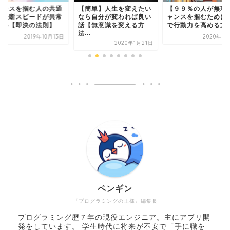
ャンスを掴む人の共通
【簡単】人生を変えたい
【９９％の人が無理
は決断スピードが異常
なら自分が変われば良い
ャンスを掴むために
速い【即決の法則】
話【無意識を変える方
で行動力を高める方
法...
2019年10月13日
2020年1
2020年1月21日
ペンギン
『プログラミングの王様』編集長
プログラミング歴７年の現役エンジニア。主にアプリ開
発をしています。 学生時代に将来が不安で「手に職を