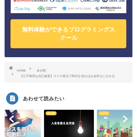
無料体験ができるプログラミングス
クール
HOME
未分類
【江戸幕府は自己破産】マクロ視点で時代を見ればお金持ちになれる
あわせて読みたい
類
未分類
未分類