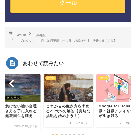
クール
HOME
未分類
ブログを２００日、毎日更新したら月７桁稼げた【生活費を稼ぐ方法】
あわせて読みたい
類
未分類
未分類
欺に負けない強い合理
これからの生き方を求め
Google for Jobsで
な生き方を手に入れる
る20代への解答【真剣な
職・就職アフィリサ
法【起死回生を狙え
挑戦を始めよう！】
が生き残る...
.
2019年6月17日
2019年2月
2018年10月14日