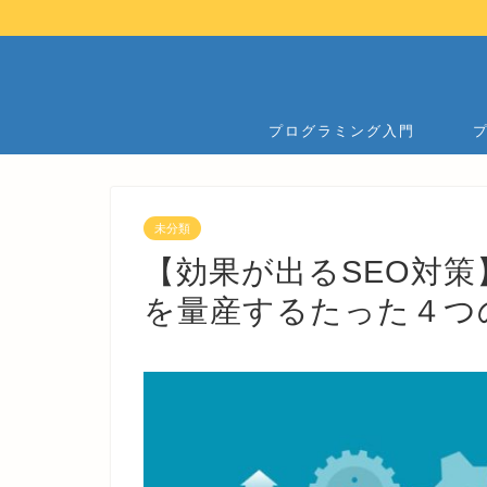
プログラミング入門
未分類
【効果が出るSEO対
を量産するたった４つ