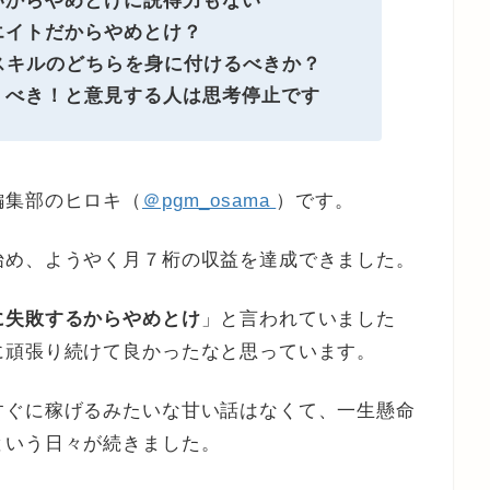
いからやめとけに説得力もない
エイトだからやめとけ？
スキルのどちらを身に付けるべきか？
くべき！と意見する人は思考停止です
編集部のヒロキ（
＠pgm_osama
）です。
始め、ようやく月７桁の収益を達成できました。
に失敗するからやめとけ
」と言われていました
に頑張り続けて良かったなと思っています。
すぐに稼げるみたいな甘い話はなくて、一生懸命
という日々が続きました。