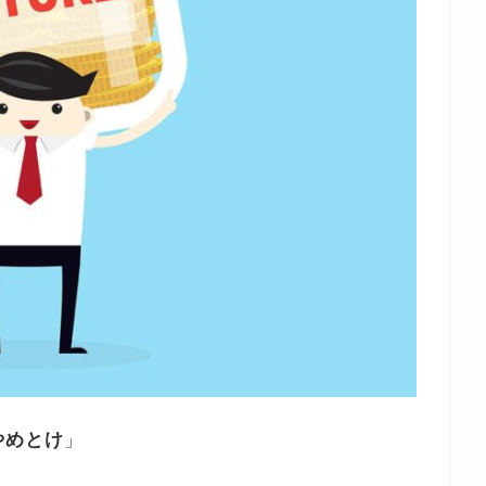
やめとけ
」