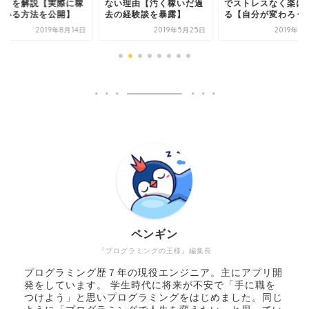
ットを解説【実際に稼
ない理由【汚く稼いだ過
でストレスなく楽に
でいる方法を公開】
去の経験談を暴露】
る【自分が変わろう
2019年8月14日
2019年5月25日
2019年5
ペンギン
『プログラミングの王様』編集長
プログラミング歴７年の現役エンジニア。主にアプリ開
発をしています。 学生時代に将来が不安で「手に職を
つけよう」と思いプログラミングをはじめました。同じ