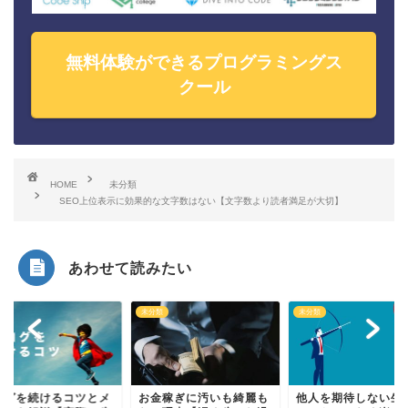
無料体験ができるプログラミングス
クール
HOME
未分類
SEO上位表示に効果的な文字数はない【文字数より読者満足が大切】
あわせて読みたい
類
未分類
未分類
ログを続けるコツとメ
お金稼ぎに汚いも綺麗も
他人を期待しない生