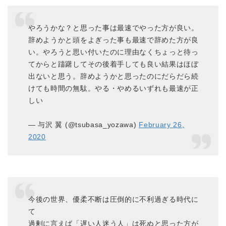
やろうかな？と思った事は最速でやった方が良い。
辞めようかと頭をよぎった事も最速で辞めた方が良
い。やろうと思い付いたのに理由なくちょっと待っ
てからと躊躇してその後着手しても良い結果はほぼ
出ないと思う。辞めようかと思ったのにだらだら続
けても時間の無駄。やる・やめるいずれも最速が正
しい
— 与沢 翼 (@tsubasa_yozawa)
February 26,
2020
今後の世界、優柔不断は圧倒的に不利過ぎる時代に
て
過剰に言えば「遅い人迷う人」は死ぬと思った方が