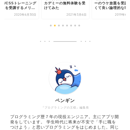
ML/CSSトレーニング
カデミーの無料体験を受
ーのウケ放題を受講
ースを受講するメリ...
けてみた
くて良い論理的な理
2020年6月30日
2021年3月6日
2019年6
ペンギン
『プログラミングの王様』編集長
プログラミング歴７年の現役エンジニア。主にアプリ開
発をしています。 学生時代に将来が不安で「手に職を
つけよう」と思いプログラミングをはじめました。同じ