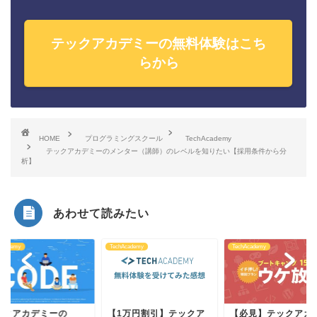
テックアカデミーの無料体験はこち
らから
HOME
プログラミングスクール
TechAcademy
テックアカデミーのメンター（講師）のレベルを知りたい【採用条件から分
析】
あわせて読みたい
Academy
TechAcademy
TechAcademy
ックアカデミーの
【1万円割引】テックア
【必見】テックアカ