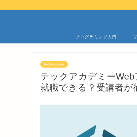
プログラミング入門
TechAcademy
テックアカデミーWe
就職できる？受講者が