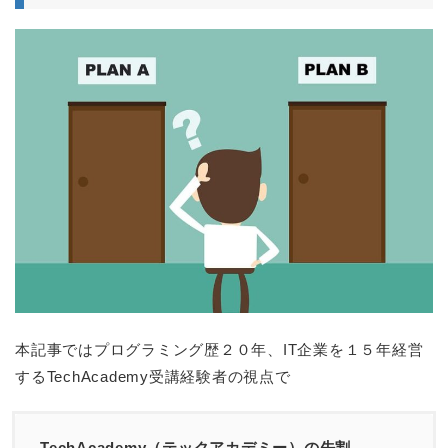
本記事ではプログラミング歴２０年、IT企業を１５年経営
するTechAcademy受講経験者の視点で
TechAcademy（テックアカデミー）の先割