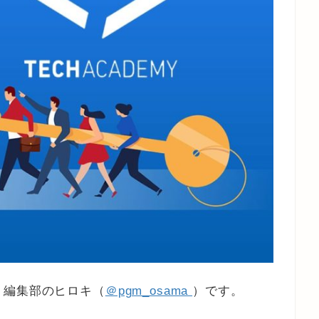
』編集部のヒロキ（
＠pgm_osama
）です。