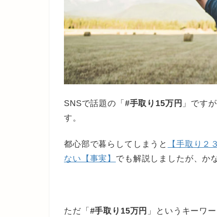
SNSで話題の「
#手取り15万円
」ですが
す。
都心部で暮らしてしまうと
【手取り２
ない【事実】
でも解説しましたが、か
ただ「
#手取り15万円
」というキーワード