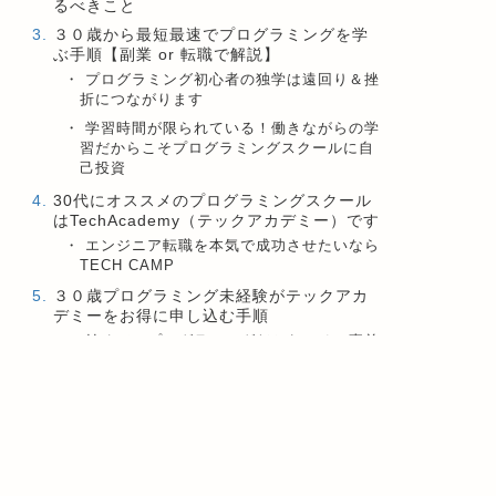
るべきこと
３０歳から最短最速でプログラミングを学
ぶ手順【副業 or 転職で解説】
プログラミング初心者の独学は遠回り＆挫
折につながります
学習時間が限られている！働きながらの学
習だからこそプログラミングスクールに自
己投資
30代にオススメのプログラミングスクール
はTechAcademy（テックアカデミー）です
エンジニア転職を本気で成功させたいなら
TECH CAMP
３０歳プログラミング未経験がテックアカ
デミーをお得に申し込む手順
始めてのプログラミングだからこそ、事前
に無料体験は必須です
３０代の未経験からでもプログラミングを
学ぶメリット
プログラミングのメリット１：働き方の幅
が広がる
プログラミングのメリット２：自由な稼ぎ